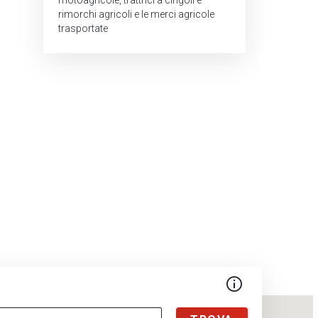
motoagricole, trattrici a cingoli e
rimorchi agricoli e le merci agricole
trasportate
More info