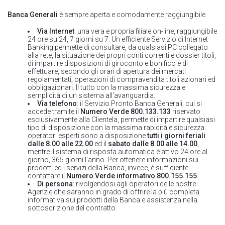
Banca Generali
è sempre aperta e comodamente raggiungibile
Via Internet
: una vera e propria filiale on-line, raggiungibile
24 ore su 24, 7 giorni su 7. Un efficiente Servizio di Internet
Banking permette di consultare, da qualsiasi PC collegato
alla rete, la situazione dei propri conti correnti e dossier titoli,
di impartire disposizioni di giroconto e bonifico e di
effettuare, secondo gli orari di apertura dei mercati
regolamentati, operazioni di compravendita titoli azionari ed
obbligazionari. Il tutto con la massima sicurezza e
semplicità di un sistema all'avanguardia.
Via telefono
: il Servizio Pronto Banca Generali, cui si
accede tramite il
Numero Verde 800.133.133
riservato
esclusivamente alla Clientela, permette di impartire qualsiasi
tipo di disposizione con la massima rapidità e sicurezza:
operatori esperti sono a disposizione
tutti i giorni feriali
dalle 8.00 alle 22.00
ed il
sabato dalle 8.00 alle 14.00
,
mentre il sistema di risposta automatica è attivo 24 ore al
giorno, 365 giorni l'anno. Per ottenere informazioni sui
prodotti ed i servizi della Banca, invece, è sufficiente
contattare il
Numero Verde informativo 800.155.155
.
Di persona
: rivolgendosi agli operatori delle nostre
Agenzie che saranno in grado di offrire la più completa
informativa sui prodotti della Banca e assistenza nella
sottoscrizione del contratto.