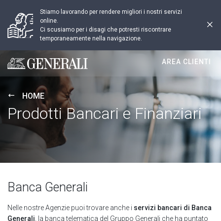
Stiamo lavorando per rendere migliori i nostri servizi
online.
Ci scusiamo per i disagi che potresti riscontrare
temporaneamente nella navigazione.
AREA CLIENTI
Generali logo
HOME
Prodotti Bancari e Finanziari
Banca Generali
Nelle nostre Agenzie puoi trovare anche i
servizi bancari di Banca
Generali
, la banca telematica del Gruppo Generali che ha puntato