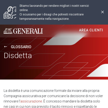
Stiamo lavorando per rendere migliori i nostri servizi
online.
Ci scusiamo per i disagi che potresti riscontrare
temporaneamente nella navigazione.
AREA CLIENTI
Generali logo
GLOSSARIO
Disdetta
La disdetta è una comunicazione formale da inviare alla propria
Compagnia assicurativa per comunicare la decisione di non voler
rinnovare l'
assicurazione
. È concesso mandare la disdetta solo
nei casi in cui non sia previsto il tacito rinnovo e rispettando le