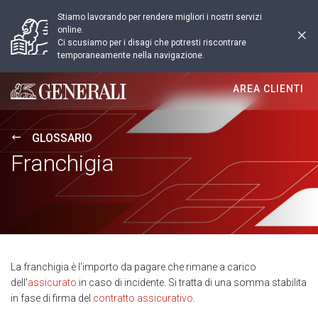
Stiamo lavorando per rendere migliori i nostri servizi
online.
Ci scusiamo per i disagi che potresti riscontrare
temporaneamente nella navigazione.
AREA CLIENTI
Generali logo
GLOSSARIO
Franchigia
La franchigia è l'importo da pagare che rimane a carico
dell'
assicurato
in caso di incidente. Si tratta di una somma stabilita
in fase di firma del
contratto assicurativo
.