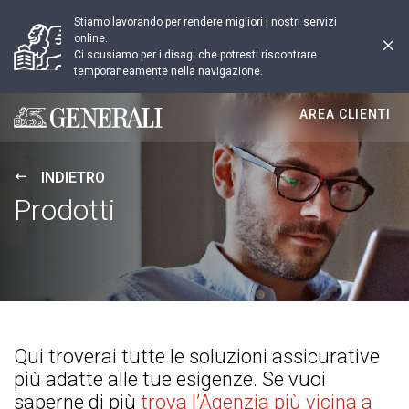
Stiamo lavorando per rendere migliori i nostri servizi
online.
Ci scusiamo per i disagi che potresti riscontrare
temporaneamente nella navigazione.
AREA CLIENTI
Generali logo
INDIETRO
Prodotti
Q
ui
troverai tutte le soluzioni assicurative
più adatte alle tue esigenze
. Se vuoi
saperne di più
trova l’Agenzia più vicina a