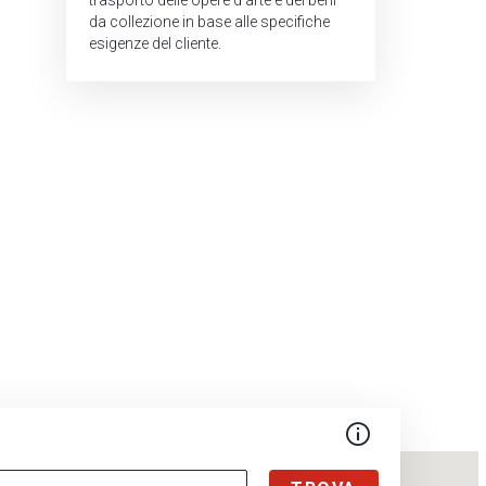
trasporto delle opere d'arte e dei beni
da collezione in base alle specifiche
esigenze del cliente.
More info