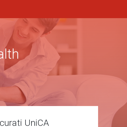
alth
icurati UniCA