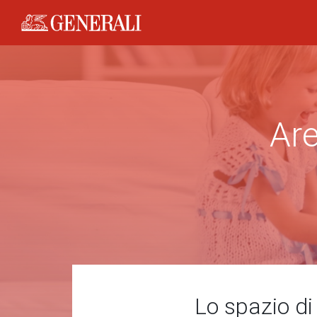
Generali logo
Are
Lo spazio di