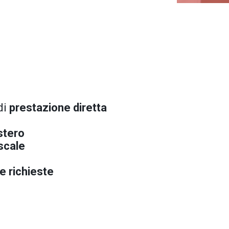
di
prestazione diretta
estero
iscale
le richieste