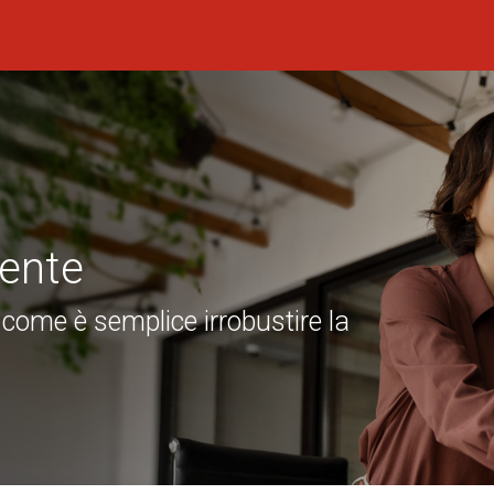
ente
 come è semplice irrobustire la