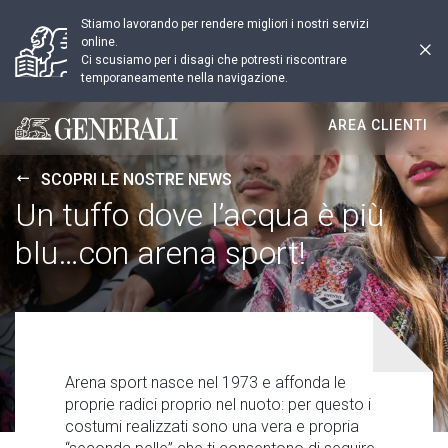
Stiamo lavorando per rendere migliori i nostri servizi
online.
Ci scusiamo per i disagi che potresti riscontrare
temporaneamente nella navigazione.
AREA CLIENTI
Generali logo
SCOPRI LE NOSTRE NEWS
Un tuffo dove l’acqua è più
blu…con arena sport!
Arena sport nasce nel 1973 e affonda le
proprie radici proprio nel nuoto: per questo i
costumi realizzati sono una vera e propria