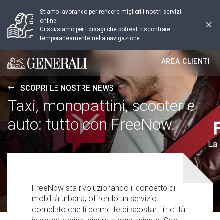
Stiamo lavorando per rendere migliori i nostri servizi
online.
Ci scusiamo per i disagi che potresti riscontrare
temporaneamente nella navigazione.
AREA CLIENTI
Generali logo
SCOPRI LE NOSTRE NEWS
Taxi, monopattini, scooter e
auto: tutto con FreeNow.
FreeNow sta rivoluzionando il concetto di
mobilità urbana, offrendo un servizio
completo che ti permette di spostarti in città