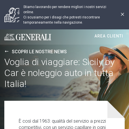
Stiamo lavorando per rendere migliori i nostri servizi
online.
Ci scusiamo per i disagi che potresti riscontrare
temporaneamente nella navigazione.
AREA CLIENTI
Generali logo
SCOPRI LE NOSTRE NEWS
Voglia di viaggiare: Sicily by
Car è noleggio auto in tutta
Italia!
È così dal 1963: qualità del servizio a prezzi
competitivi, con un servizio capillare in ogni