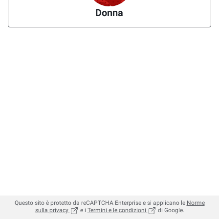
Donna
Questo sito è protetto da reCAPTCHA Enterprise e si applicano le
Norme
, (apre in una nuova scheda)
, (apre in una nuova sched
sulla
privacy
e i
Termini e le
condizioni
di Google.