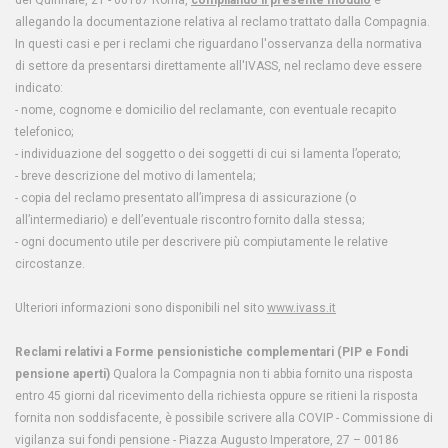
del Quirinale, 21 - 00187 Roma,
compilando il presente modulo
e
allegando la documentazione relativa al reclamo trattato dalla Compagnia.
In questi casi e per i reclami che riguardano l'osservanza della normativa
di settore da presentarsi direttamente all'IVASS, nel reclamo deve essere
indicato:
- nome, cognome e domicilio del reclamante, con eventuale recapito
telefonico;
- individuazione del soggetto o dei soggetti di cui si lamenta l’operato;
- breve descrizione del motivo di lamentela;
- copia del reclamo presentato all’impresa di assicurazione (o
all’intermediario) e dell’eventuale riscontro fornito dalla stessa;
- ogni documento utile per descrivere più compiutamente le relative
circostanze.
Ulteriori informazioni sono disponibili nel sito
www.ivass.it
Reclami relativi a Forme pensionistiche complementari (PIP e Fondi
pensione aperti)
Qualora la Compagnia non ti abbia fornito una risposta
entro 45 giorni dal ricevimento della richiesta oppure se ritieni la risposta
fornita non soddisfacente, è possibile scrivere alla COVIP - Commissione di
vigilanza sui fondi pensione - Piazza Augusto Imperatore, 27 – 00186