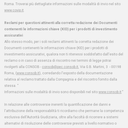
Roma. Troverai più dettagliate informazioni sulle modalità di invio nel sito
www.covip.it
.
Reclami per questioni attinenti alla corretta redazione dei Documenti
contenenti le informazioni chiave (KID) per i prodotti di investimento
assicurativi
Allo stesso modo, per i soli reclami attinenti la corretta redazione dei
Documenti contenenti le informazioni chiave (KID) per i prodotti di
investimento assicurativi, qualora non ti ritenessi soddisfatto dall'esito del
reclamo o in caso di assenza di riscontro nei termini di legge potrai
rivolgerti alla CONSOB -
consob@pec.consob.it
, Via G.B. Martini, 3 - 00198
Roma, (
www.consob.it
), corredando l'esposto della documentazione
relativa al reclamo trattato dalla Compagnia e del riscontro fornito dalla
stessa. “
Informazioni sulle modalità di invio sono disponibili nel sito
www.consob.it
.”
In relazione alle controversie inerenti la quantificazione dei danni e
l'attribuzione della responsabilità ti ricordiamo che permane la competenza
esclusiva dell'Autorità Giudiziaria, oltre alla facoltà di ricorrere a sistemi
alternativi di risoluzione delle controversie previsti a livello normativo o