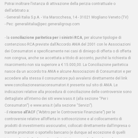
Potrai inoltrare l’istanza di attivazione della perizia contrattuale o
dell’arbitrato a:
- Generali Italia S.p.A. - Via Marocchesa, 14 - 31021 Mogliano Veneto (TV)
- Pec: generaliitalia@pec.generaligroup.com
- la
conciliazione paritetica per i sinistri RCA
, per alcune tipologie di
contenzioso RCA previste dall’Accordo ANIA del 2001 con le Associazioni
dei Consumatori e specificamente nei casi di diniego di offerta o di offerta
non congrua, anche se accettata a titolo di acconto, purché la richiesta di
risarcimento non sia superiore a € 15.000,00. La Conciliazione paritetica
nasce da un accordo tra ANIA e alcune Associazioni di Consumatori e per
accedere alla stessa il consumatore può avvalersi direttamente del link
www.conciliazioneaniaconsumatori.it presente sul sito di ANIA. Le
indicazioni relative alla procedura di conciliazione delle controversie sono
dettagliate all’interno dei siti www.ivass.it (alla sezione “Per i
Consumatori”) e www.ania.it (alla sezione “Servizi”).
- il
ricorso all’ACF
(“Arbitro per le Controversie Finanziarie”) per le
controversie relative all’offerta in sottoscrizione e al collocamento di
prodotti di investimento assicurativi, collocati direttamente dall’impresa o
tramite promotori o sportello bancario (e dunque ad eccezione di quelli