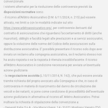
convenzionale.
I sistemi alternativi per la risoluzione delle controversie previsti da
disposizioni normative
sono:
- Il ricorso all’Arbitro Assicurativo (D.M. 6/11/2024, n. 215) può essere
attivato, nei limiti e con le modalità indicate sul sito
https://www.arbitroassicurativo.org/
, per controversie derivanti dal
contratto di assicurazione che riguardano l’accertamento di diritti (anche
risarcitori), obblighi e facoltà legati alle prestazioni e ai servizi assicurativi,
oppure la violazione delle norme del Codice delle assicurazioni sulla
distribuzione assicurativa. E’ possibile presentare il ricorso solo dopo aver
inviato un reclamo alla compagnia assicurativa, se il reclamo stesso non
ha avuto risposta o se la risposta è ritenuta insoddisfacente. Il ricorso
all’Arbitro Assicurativo è condizione necessaria per avviare un’eventuale
azione giudiziaria.
- la
negoziazione assistita
(L.10/11/2014, N. 162), che può essere avviata
tramite richiesta del proprio avvocato alla Compagnia e che, in caso di
controversia in materia di risarcimento del danno da circolazione dei
veicoli e dei natanti, si pone come condizione di procedibilità dell’eventuale
azione giudiziaria in alternativa al ricorso all’ Arbitro Assicurativo. Potrai
inoltrare la richiesta di stipulazione della convenzione a:
- Generali Italia S.p.A. - Via Marocchesa, 14 - 31021 Mogliano Veneto (TV)