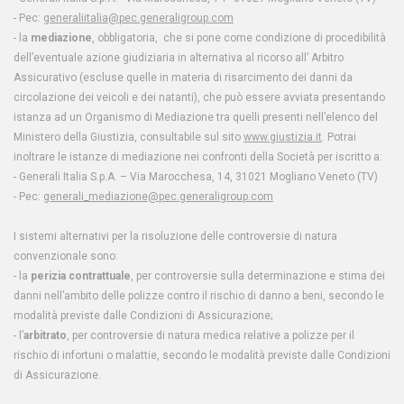
- Pec:
generaliitalia@pec.generaligroup.com
- la
mediazione
, obbligatoria, che si pone come condizione di procedibilità
dell’eventuale azione giudiziaria in alternativa al ricorso all’ Arbitro
Assicurativo (escluse quelle in materia di risarcimento dei danni da
circolazione dei veicoli e dei natanti), che può essere avviata presentando
istanza ad un Organismo di Mediazione tra quelli presenti nell’elenco del
Ministero della Giustizia, consultabile sul sito
www.giustizia.it
. Potrai
inoltrare le istanze di mediazione nei confronti della Società per iscritto a:
- Generali Italia S.p.A. – Via Marocchesa, 14, 31021 Mogliano Veneto (TV)
- Pec:
generali_mediazione@pec.generaligroup.com
I sistemi alternativi per la risoluzione delle controversie di natura
convenzionale sono:
- la
perizia contrattuale
, per controversie sulla determinazione e stima dei
danni nell’ambito delle polizze contro il rischio di danno a beni, secondo le
modalità previste dalle Condizioni di Assicurazione;
- l’
arbitrato
, per controversie di natura medica relative a polizze per il
rischio di infortuni o malattie, secondo le modalità previste dalle Condizioni
di Assicurazione.