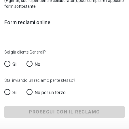
(Agente, suoi dipendenti e collaboratori), puoi compilare l’apposito
form sottostante
Form reclami online
Sei già cliente Generali?
Si
No
Stai inviando un reclamo per te stesso?
Si
No per un terzo
PROSEGUI CON IL RECLAMO