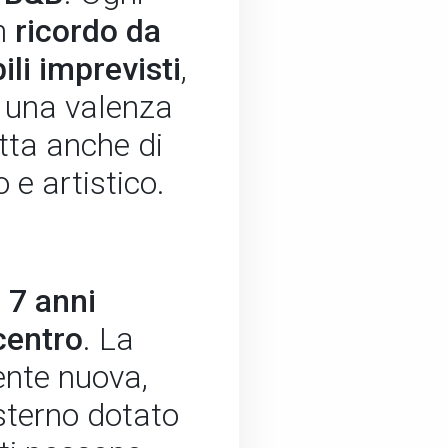
un
ricordo da
li imprevisti
,
e una valenza
ratta anche di
 e artistico.
 7 anni
centro
. La
ente nuova,
sterno dotato