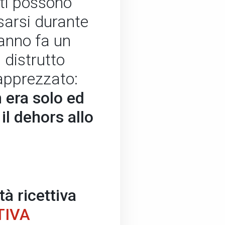
enti possono
ssarsi durante
 anno fa un
 distrutto
apprezzato:
 era solo ed
 il dehors allo
tà ricettiva
TIVA