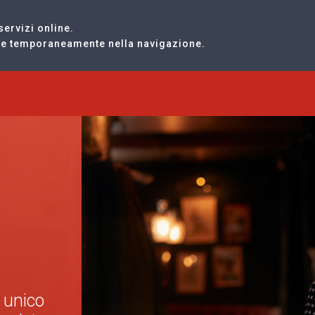
servizi online.
are temporaneamente nella navigazione.
n unico