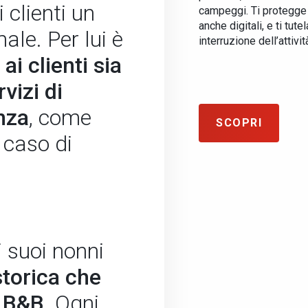
 clienti un
campeggi. Ti protegge 
anche digitali, e ti tute
male. Per lui è
interruzione dell’attivit
 ai clienti sia
vizi di
nza
, come
SCOPRI
n caso di
 suoi nonni
torica che
n B&B
. Ogni