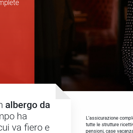
omplete
un
albergo da
empo ha
L’assicurazione compl
ui va fiero e
tutte le strutture ricet
pensioni, case vacanza, 