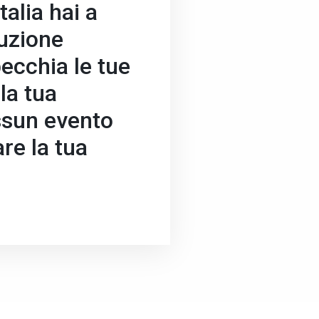
talia hai a
luzione
ecchia le tue
la tua
ssun evento
re la tua