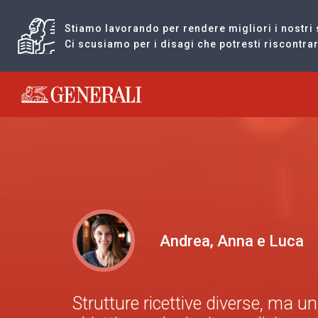
Stiamo lavorando per rendere migliori i nostri 
Ci scusiamo per i disagi che potresti riscontr
Generali logo
Andrea, Anna e Luca
Strutture ricettive diverse, ma u