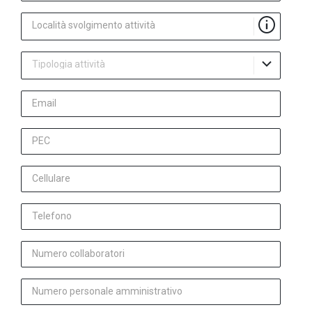
Località svolgimento attività
Tipologia attività
Email
PEC
Cellulare
Telefono
Numero collaboratori
Numero personale amministrativo