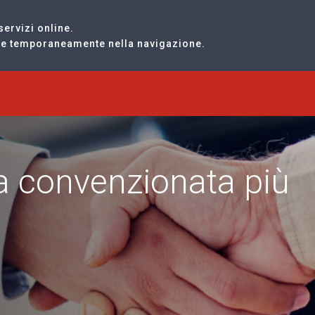
servizi online.
are temporaneamente nella navigazione.
ra convenzionata più