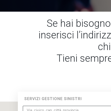
Se hai bisogno 
inserisci l’indiri
ch
Tieni sempre
SERVIZI GESTIONE SINISTRI
Via, civico, cap, città, provincia