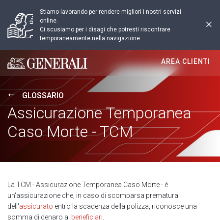
Stiamo lavorando per rendere migliori i nostri servizi
online.
Ci scusiamo per i disagi che potresti riscontrare
temporaneamente nella navigazione.
AREA CLIENTI
Generali logo
GLOSSARIO
Assicurazione Temporanea
Caso Morte - TCM
La TCM - Assicurazione Temporanea Caso Morte - è
un'assicurazione che, in caso di scomparsa prematura
dell'
assicurato
entro la scadenza della polizza, riconosce una
somma di denaro ai
beneficiari
.