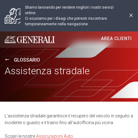
Stiamo lavorando per rendere migliori i nostri servizi
online.
Ci scusiamo per i disagi che potresti riscontrare
temporaneamente nella navigazione.
AREA CLIENTI
Generali logo
GLOSSARIO
Assistenza stradale
L'assistenza stradale garantisce il recupero del veicolo in seguito a
incidente o guasto e il traino fino all'autofficina più vicina.
Scopri le nostre
Assicurazioni Auto
.