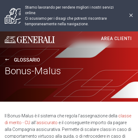
Stiamo lavorando per rendere migliori i nostri servizi
online.
Ci scusiamo per i disagi che potresti riscontrare
temporaneamente nella navigazione.
AREA CLIENTI
Generali logo
GLOSSARIO
Bonus-Malus
Il Bonus-Malus è il sistema che regola l’assegnazione della
classe
di merito - CU
all'
assicurato
e il conseguente importo da pagare
alla Compagnia assicurativa. Permette di scalare classi in caso di
comportamento virtuoso alla guida, o di retrocedere in caso di