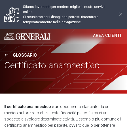
Stiamo lavorando per rendere migliori i nostri servizi
online.
Ci scusiamo per i disagi che potresti riscontrare
temporaneamente nella navigazione.
AREA CLIENTI
Generali logo
GLOSSARIO
Certificato anamnestico
ll
certificato anamnestico
è un documento rilasciato da un
medico autorizzato che attesta l'idoneità psico-fisica di un
soggetto a svolgere determinate attività. L’esempio più comune è il
certificato anamnestico per patente, ovvero quello per ottenere il