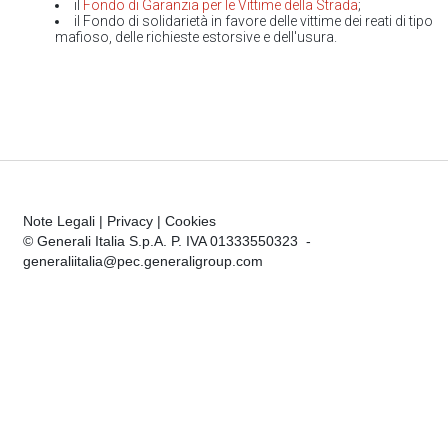
il
Fondo di Garanzia per le Vittime della Strada
;
il Fondo di solidarietà in favore delle vittime dei reati di tipo
mafioso, delle richieste estorsive e dell'usura.
Note Legali
|
Privacy
|
Cookies
© Generali Italia S.p.A. P. IVA 01333550323 -
generaliitalia@pec.generaligroup.com