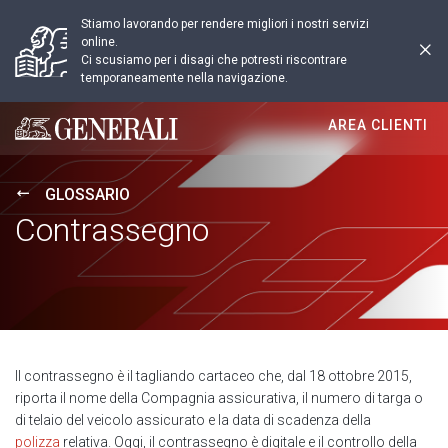
Stiamo lavorando per rendere migliori i nostri servizi
online.
Ci scusiamo per i disagi che potresti riscontrare
temporaneamente nella navigazione.
AREA CLIENTI
Generali logo
GLOSSARIO
Contrassegno
Il contrassegno è il tagliando cartaceo che, dal 18 ottobre 2015,
riporta il nome della Compagnia assicurativa, il numero di targa o
di telaio del veicolo assicurato e la data di scadenza della
polizza
relativa. Oggi, il contrassegno è digitale e il controllo della