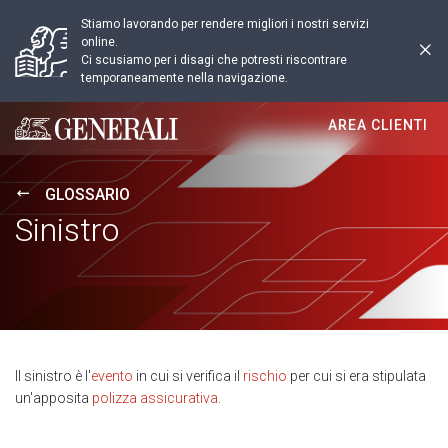
Stiamo lavorando per rendere migliori i nostri servizi
online.
Ci scusiamo per i disagi che potresti riscontrare
temporaneamente nella navigazione.
AREA CLIENTI
Generali logo
GLOSSARIO
Sinistro
Il sinistro è l'
evento
in cui si verifica il
rischio
per cui si era stipulata
un'apposita
polizza assicurativa
.