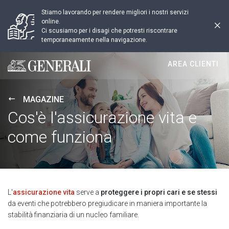
Stiamo lavorando per rendere migliori i nostri servizi
online.
Ci scusiamo per i disagi che potresti riscontrare
temporaneamente nella navigazione.
AREA CLIENTI
Generali logo
MAGAZINE
Cos'è l'assicurazione vita e
come funziona
L'
assicurazione vita
serve a
proteggere i propri cari e se stessi
da eventi che potrebbero pregiudicare in maniera importante la
stabilità finanziaria di un nucleo familiare.