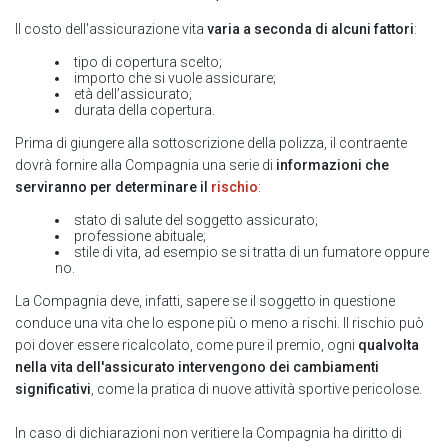
Il costo dell'assicurazione vita
varia a seconda di alcuni fattori
:
tipo di copertura scelto;
importo che si vuole assicurare;
età dell’assicurato;
durata della copertura.
Prima di giungere alla sottoscrizione della polizza, il contraente
dovrà fornire alla Compagnia una serie di
informazioni che
serviranno per determinare il
rischio
:
stato di salute del soggetto assicurato;
professione abituale;
stile di vita, ad esempio se si tratta di un fumatore oppure
no.
La Compagnia deve, infatti, sapere se il soggetto in questione
conduce una vita che lo espone più o meno a rischi. Il rischio può
poi dover essere ricalcolato, come pure il premio, ogni
qualvolta
nella vita dell'assicurato intervengono dei cambiamenti
significativi
, come la pratica di nuove attività sportive pericolose.
In caso di dichiarazioni non veritiere la Compagnia ha diritto di