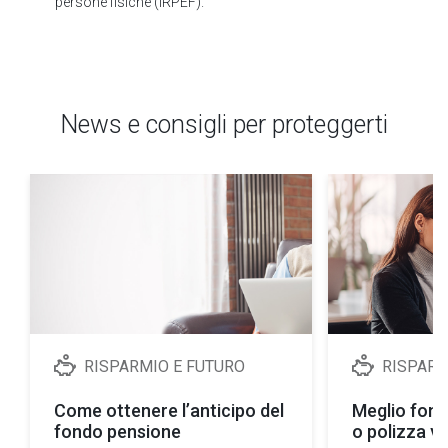
persone fisiche (IRPEF).
News e consigli per proteggerti
RISPARMIO E FUTURO
RISPARM
Come ottenere l’anticipo del
Meglio fond
fondo pensione
o polizza vi