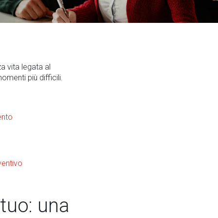
 vita legata al
menti più difficili.
ento
ventivo
utuo: una