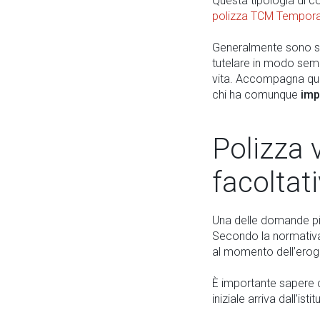
Questa tipologia di 
polizza TCM Tempor
Generalmente sono so
tutelare in modo sem
vita. Accompagna qui
chi ha comunque
imp
Polizza 
facoltat
Una delle domande pi
Secondo la normativa 
al momento dell’eroga
È importante sapere 
iniziale arriva dall’isti