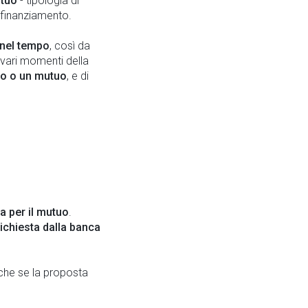
tuo
- tipologia di
l finanziamento.
 nel tempo
, così da
vari momenti della
to o un mutuo
, e di
ta per il mutuo
.
richiesta dalla banca
nche se la proposta