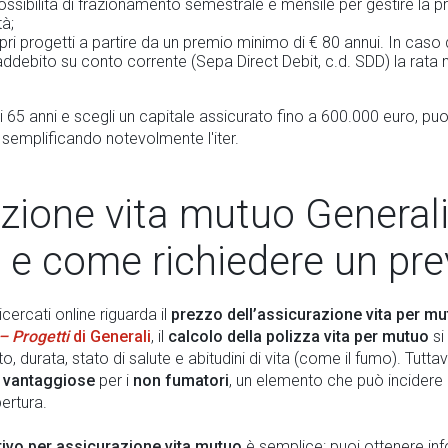
ssibilità di frazionamento semestrale e mensile per gestire la pr
tà;
opri progetti a partire da un premio minimo di € 80 annui. In caso
ddebito su conto corrente (Sepa Direct Debit, c.d. SDD) la rata
i 65 anni e scegli un capitale assicurato fino a 600.000 euro, pu
, semplificando notevolmente l'iter.
zione vita mutuo Generali:
 e come richiedere un pre
icercati online riguarda il
prezzo dell’assicurazione vita per m
– Progetti
di Generali
, il
calcolo della polizza vita per mutuo
si 
o, durata, stato di salute e abitudini di vita (come il fumo). Tutta
o vantaggiose
per i
non fumatori
, un elemento che può incidere
ertura.
ivo per assicurazione vita mutuo
è semplice: puoi ottenere inf