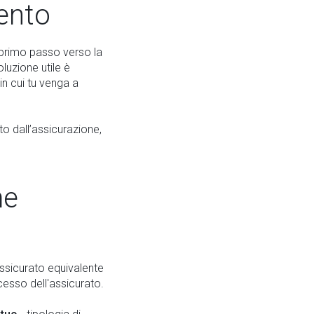
mento
 primo passo verso la
luzione utile è
in cui tu venga a
to dall’assicurazione,
me
ssicurato equivalente
cesso dell'assicurato.