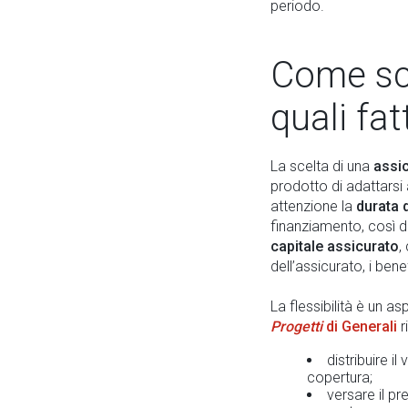
periodo.
Come sce
quali fat
La scelta di una
assi
prodotto di adattarsi 
attenzione la
durata 
finanziamento, così da
capitale assicurato
,
dell’assicurato, i ben
La flessibilità è un a
Progetti
di Generali
r
distribuire 
copertura;
versare il p