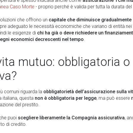
copertura è spesso indicata anche come
assicurazione TCM mu
anea Caso Morte
- proprio perché è valida per tutta la durata de
luzioni che offrono un
capitale che diminuisce gradualmente
pre adeguato le necessità economiche che variano di entità nei 
ndi le esigenze di
chi ha già o deve richiedere un finanziamen
egni economici decrescenti nel tempo
.
vita mutuo: obbligatoria o
iva?
ù comuni riguarda la
obbligatorietà dell’assicurazione sulla vi
italiana, questa
non è obbligatoria per legge
, ma può essere
zione del prestito.
che puoi
scegliere liberamente la Compagnia assicurativa
, a
tuto di credito.