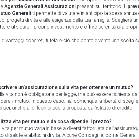
lle
Agenzie Generali Assicurazioni
presenti sul territorio. Il
prev
mutuo Generali
ti permette di valutare in anticipo la spesa annua 
uoi progetti di vita e alle esigenze della tua famiglia. Scegliere un
ere al sicuro il proprio investimento e offrire serenità alla propri
li e vantaggi concreti, tutelare ciò che conta diventa una scelta 
scrivere un’assicurazione sulla vita per ottenere un mutuo?
ulla vita non è obbligatoria per legge, ma può essere richiesta d
ere il mutuo. In questo caso, hai comunque la libertà di scegli
isci, anche al di fuori di quella proposta dall’istituto di credito.
izza vita per mutuo e da cosa dipende il prezzo?
 vita per mutuo varia in base a diversi fattori: età dell’assicurato,
to di salute e abitudini di vita. Alcune Compagnie, come Generali,