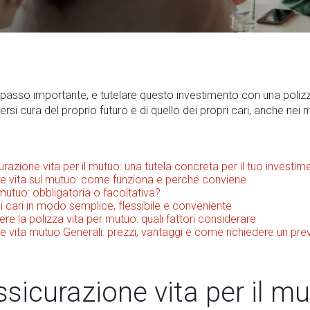
passo importante, e tutelare questo investimento con una polizza
si cura del proprio futuro e di quello dei propri cari, anche nei mo
urazione vita per il mutuo: una tutela concreta per il tuo investim
e vita sul mutuo: come funziona e perché conviene
mutuo: obbligatoria o facoltativa?
oi cari in modo semplice, flessibile e conveniente
re la polizza vita per mutuo: quali fattori considerare
e vita mutuo Generali: prezzi, vantaggi e come richiedere un pre
assicurazione vita per il m