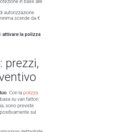
otezione in base alle
 di autorizzazione
 minima scende da €
oi
attivare la polizza
 prezzi,
ventivo
utuo
. Con la
polizza
basa su vari fattori:
via, sono previste
 positivamente sul
ormazioni dettagliate