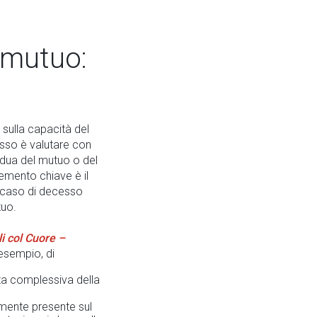
 mutuo:
sulla capacità del
passo è valutare con
idua del mutuo o del
lemento chiave è il
n caso di decesso
tuo.
i col Cuore –
esempio, di
ata complessiva della
lmente presente sul