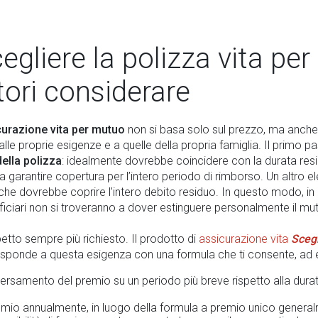
gliere la polizza vita per
tori considerare
curazione vita per mutuo
non si basa solo sul prezzo, ma anche 
alle proprie esigenze e a quelle della propria famiglia. Il primo 
della polizza
: idealmente dovrebbe coincidere con la durata res
 garantire copertura per l’intero periodo di rimborso. Un altro e
 che dovrebbe coprire l’intero debito residuo. In questo modo, i
eficiari non si troveranno a dover estinguere personalmente il mu
spetto sempre più richiesto. Il prodotto di
assicurazione vita
Scegl
isponde a questa esigenza con una formula che ti consente, ad 
il versamento del premio su un periodo più breve rispetto alla dur
remio annualmente, in luogo della formula a premio unico genera