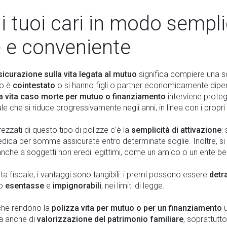
 i tuoi cari in modo sempli
le e conveniente
icurazione sulla vita legata al mutuo
significa compiere una s
uo è
cointestato
o si hanno figli o partner economicamente dipen
a vita caso morte per mutuo o finanziamento
interviene proteg
le che si riduce progressivamente negli anni, in linea con i prop
rezzati di questo tipo di polizze c’è la
semplicità di attivazione
:
medica per somme assicurate entro determinate soglie. Inoltre, si
che a soggetti non eredi legittimi, come un amico o un ente be
ta fiscale, i vantaggi sono tangibili: i premi possono essere
detra
no
esentasse
e
impignorabili
, nei limiti di legge.
 che rendono la
polizza vita per mutuo o per un finanziamento
u
ma anche di
valorizzazione del patrimonio familiare
, soprattutto