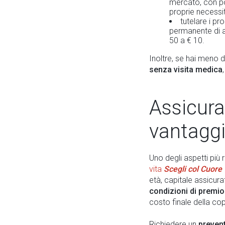
mercato, con po
proprie necessi
tutelare i pr
permanente di a
50 a € 10.
Inoltre, se hai meno d
senza visita medica
Assicura
vantaggi
Uno degli aspetti più r
vita
Scegli col Cuore 
età, capitale assicurat
condizioni di premi
costo finale della cop
Richiedere un
prevent