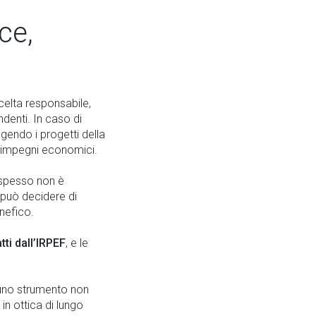
ce,
celta responsabile,
denti. In caso di
gendo i progetti della
ri impegni economici.
 spesso non è
 può decidere di
nefico.
tti dall’IRPEF
, e le
no strumento non
 in ottica di lungo