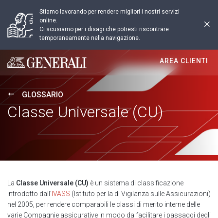
Stiamo lavorando per rendere migliori i nostri servizi
online.
Ci scusiamo per i disagi che potresti riscontrare
temporaneamente nella navigazione.
AREA CLIENTI
Generali logo
GLOSSARIO
Classe Universale (CU)
La
Classe Universale (CU)
è un sistema di classificazione
introdotto dall’
IVASS
(Istituto per la di Vigilanza sulle Assicurazioni)
nel 2005, per rendere comparabili le classi di merito interne delle
varie Compagnie assicurative in modo da facilitare i passaggi degli