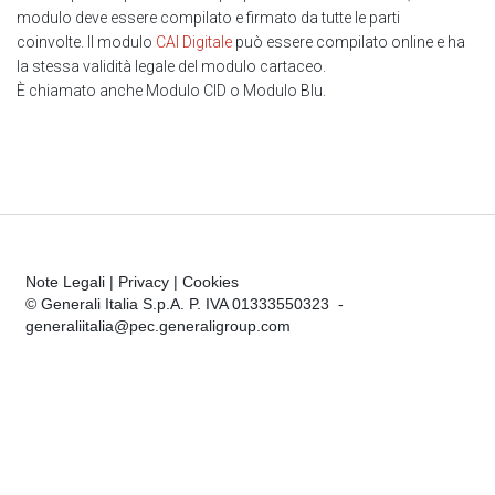
modulo deve essere compilato e firmato da tutte le parti
coinvolte. Il modulo
CAI Digitale
può essere compilato online e ha
la stessa validità legale del modulo cartaceo.
È chiamato anche Modulo CID o Modulo Blu.
Note Legali
|
Privacy
|
Cookies
© Generali Italia S.p.A. P. IVA 01333550323 -
generaliitalia@pec.generaligroup.com