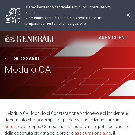
Stiamo lavorando per rendere migliori i nostri servizi
online.
Ci scusiamo per i disagi che potresti riscontrare
temporaneamente nella navigazione.
AREA CLIENTI
Generali logo
GLOSSARIO
Modulo CAI
Il Modulo CAI, Modulo di Constatazione Amichevole di Incidente, è il
documento che va compilato quando si vuole denunciare un
sinistro
alla propria Compagnia assicurativa. Per poter beneficiare
della copertura prevista dalla propria
assicurazione auto
, il