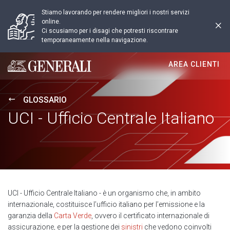
Stiamo lavorando per rendere migliori i nostri servizi
online.
Ci scusiamo per i disagi che potresti riscontrare
temporaneamente nella navigazione.
AREA CLIENTI
Generali logo
GLOSSARIO
UCI - Ufficio Centrale Italiano
UCI - Ufficio Centrale Italiano - è un organismo che, in ambito
internazionale, costituisce l’ufficio italiano per l’emissione e la
garanzia della
Carta Verde
, ovvero il certificato internazionale di
assicurazione, e per la gestione dei
sinistri
che vedono coinvolti