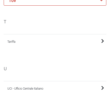
TUV
T
Tariffa
U
UCI - Ufficio Centrale Italiano