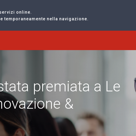
servizi online.
are temporaneamente nella navigazione.
 stata premiata a Le
novazione &