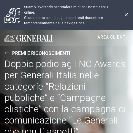
Stiamo lavorando per rendere migliori i nostri servizi
online.
Ci scusiamo per i disagi che potresti riscontrare
temporaneamente nella navigazione.
AREA CLIENTI
Generali logo
PREMI E RICONOSCIMENTI
Doppio podio agli NC Awards
per Generali Italia nelle
categorie “Relazioni
pubbliche” e “Campagne
olistiche” con la campagna di
comunicazione “Le Generali
che non ti aspetti”