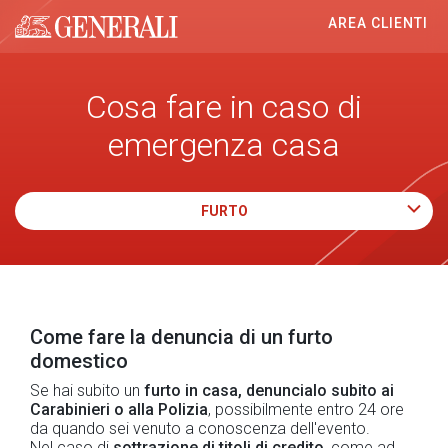
AREA CLIENTI
Generali logo
Cosa fare in caso di
emergenza casa
FURTO
Come fare la denuncia di un furto
domestico
Se hai subito un
furto in casa, denuncialo subito ai
Carabinieri o alla Polizia
, possibilmente entro 24 ore
da quando sei venuto a conoscenza dell'evento.
Nel caso di
sottrazione di titoli di credito
, come ad