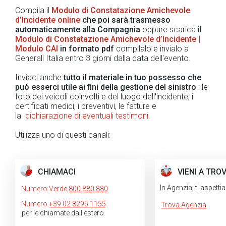
Compila il
Modulo di Constatazione Amichevole
d’Incidente online
che poi sarà trasmesso
automaticamente alla Compagnia
oppure scarica
il
Modulo di Constatazione Amichevole d’Incidente |
Modulo CAI
in formato pdf
compilalo e invialo a
Generali Italia entro 3 giorni dalla data dell'evento.
Inviaci anche
tutto il materiale in tuo possesso che
può esserci utile ai fini della gestione del sinistro
: le
foto dei veicoli coinvolti e del luogo dell'incidente, i
certificati medici, i preventivi, le fatture e
la
dichiarazione di eventuali testimoni
.
Utilizza uno di questi canali:
CHIAMACI
VIENI A TRO
In Agenzia, ti aspett
Numero Verde
800 880 880
Numero
+39 02 8295 1155
Trova Agenzia
per le chiamate dall'estero