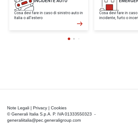
INCIDENTE AUTO
EMERGEN
Cosa devi fare in caso di sinistro auto in
Cosa devi fare in caso
Italia o all'estero
incidente, furto o inc
Note Legali
|
Privacy
|
Cookies
© Generali Italia S.p.A. P. IVA 01333550323 -
generaliitalia@pec.generaligroup.com