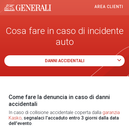
AREA CLIENTI
Generali logo
Cosa fare in caso di incidente
auto
DANNI ACCIDENTALI
Come fare la denuncia in caso di danni
accidentali
In caso di collisione accidentale coperta dalla
garanzia
Kasko
,
segnalaci l'accaduto entro 3 giorni dalla data
dell'evento
.