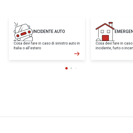
INCIDENTE AUTO
EMERGEN
Cosa devi fare in caso di sinistro auto in
Cosa devi fare in caso
Italia o all'estero
incidente, furto o inc