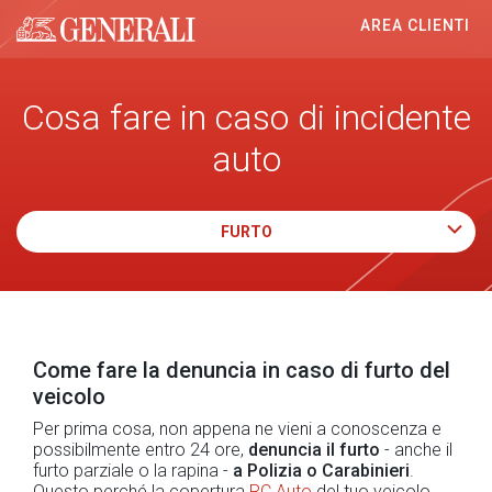
AREA CLIENTI
Generali logo
Cosa fare in caso di incidente
auto
FURTO
Come fare la denuncia in caso di furto del
veicolo
Per prima cosa, non appena ne vieni a conoscenza e
possibilmente entro 24 ore,
denuncia il furto
- anche il
furto parziale o la rapina -
a Polizia o Carabinieri
.
Questo perché la copertura
RC Auto
del tuo veicolo