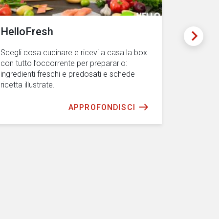
HelloFresh
WeRoa
Scegli cosa cucinare e ricevi a casa la box
Partecipa 
con tutto l’occorrente per prepararlo:
conoscere
ingredienti freschi e predosati e schede
alla parte
ricetta illustrate.
APPROFONDISCI