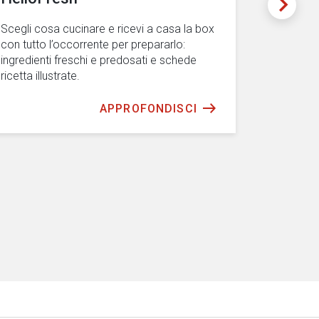
Scegli cosa cucinare e ricevi a casa la box
Partecipa 
con tutto l’occorrente per prepararlo:
conoscere
ingredienti freschi e predosati e schede
alla parte
ricetta illustrate.
APPROFONDISCI