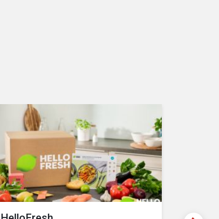
HelloFresh
WeRoa