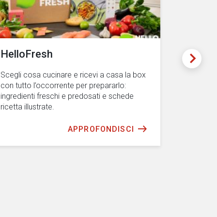
HelloFresh
WeRoa
Scegli cosa cucinare e ricevi a casa la box
Partecipa 
con tutto l’occorrente per prepararlo:
conoscere
ingredienti freschi e predosati e schede
alla parte
ricetta illustrate.
APPROFONDISCI