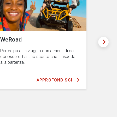
WeRoad
E-VAI
Partecipa a un viaggio con amici tutti da
Il car-sha
conoscere: hai uno sconto che ti aspetta
anche nei 
alla partenza!
APPROFONDISCI