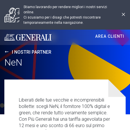
Stiamo lavorando per rendere migliori i nostri servizi
online.
Ci scusiamo per i disagi che potresti riscontrare
temporaneamente nella navigazione.
AREA CLIENTI
Generali logo
I NOSTRI PARTNER
NeN
Liberati delle tue vecchie e incomprensibili
bollette: scegli NeN, il fornitore 100% digital e
green, che rende tutto veramente semplice.
Con Più Generali hai una tariffa agevolata per
12 mesi e uno sconto di 66 euro sul primo