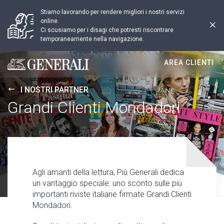
Stiamo lavorando per rendere migliori i nostri servizi
online.
Ci scusiamo per i disagi che potresti riscontrare
temporaneamente nella navigazione.
AREA CLIENTI
Generali logo
I NOSTRI PARTNER
Grandi Clienti Mondadori
Agli amanti della lettura, Più Generali dedica
un vantaggio speciale: uno sconto sulle più
importanti riviste italiane firmate Grandi Clienti
Mondadori.