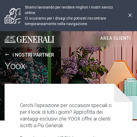
Stiamo lavorando per rendere migliori i nostri servizi
online.
Ci scusiamo per i disagi che potresti riscontrare
temporaneamente nella navigazione.
AREA CLIENTI
Generali logo
I NOSTRI PARTNER
Yoox
Cerchi l'ispirazione per occasioni speciali o
per il look di tutti i giorni? Approfitta dei
vantaggi esclusivi che YOOX offre ai clienti
iscritti a Più Generali.